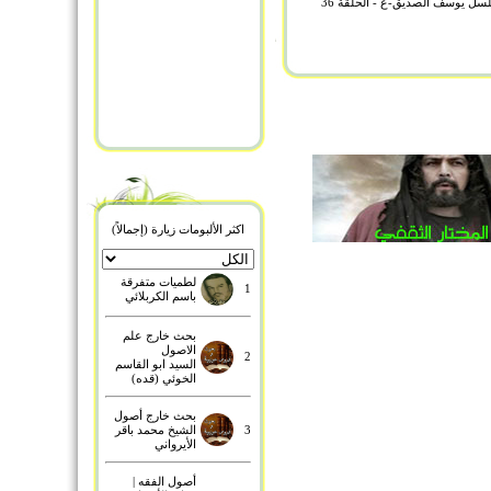
ل يوسف الصديق-ع - الحلقة 36
اكثر الألبومات زيارة (إجمالاً)
لطميات متفرقة
1
باسم الكربلائي
بحث خارج علم
الاصول
2
السيد ابو القاسم
الخوئي (قده)
بحث خارج أصول
3
الشيخ محمد باقر
الأيرواني
أصول الفقه |