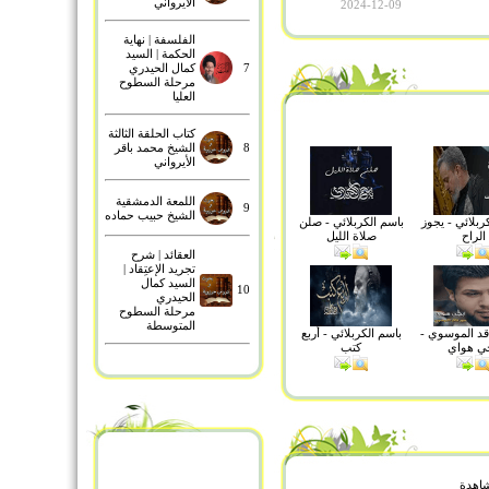
الأيرواني
2024-12-09
معنى مزدجر
معنى مخمصة
معنى مبلوسون
الفلسفة | نهاية
الحكمة | السيد
7
كمال الحيدري
مرحلة السطوح
العليا
كتاب الحلقة الثالثة
8
الشيخ محمد باقر
الأيرواني
اللمعة الدمشقية
9
الشيخ حبيب حماده
ربلائي - يجوز
باسم الكربلائي - صلن
الراح
صلاة الليل
العقائد | شرح
تجريد الإعتِقاد |
السيد كمال
10
الحيدري
مرحلة السطوح
المتوسطة
قد الموسوي -
باسم الكربلائي - أربع
جي هواي
كتب
مشاهدة