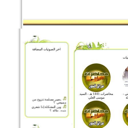
اخر الصوتيات المضافة
يات
ي -
محاضرات 1441 هـ - السيد
يصير مسلمة تتزوج من
ة
موسى العلي
مسيحي ؟
وين المشكلة إذا شعري
شوي طالع ؟
ويدعو الإنسان بالشر
ولدى يسأل أين الله تعالى ؟
وطفقا يخصفان
والله ما كان يصرف علي