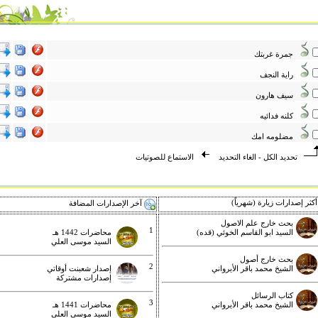
جمرة غربتك
راية النجف
سيف هارون
كلنه فدائيه
مضلومه امك
تحديد الكل
-
الغاء التحديد
الاستماع للصوتيات
كثر إصدارات زيارة (شهرياً)
آخر الإصدارات المضافة
بحث خارج علم الاصول
1
السيد ابو القاسم الخوئي (قده)
محاضرات 1442 هـ
السيد موسى العلي
بحث خارج أصول
2
الشيخ محمد باقر الأيرواني
إصدار شعبنت أوقاتي
إصدارات مشتركة
كتاب الرسائل
3
الشيخ محمد باقر الأيرواني
محاضرات 1441 هـ
السيد موسى العلي