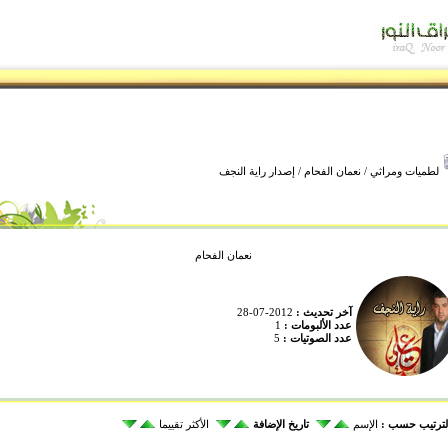
لطميات ومراثي
/
نعمان الفحام
/ إصدار راية النجف
نعمان الفحام
آخر تحديث :
2012-07-28
عدد الألبومات :
1
عدد الصوتيات :
5
لترتيب حسب :
الإسم
تاريخ الإضافة
الأكثر تقييما