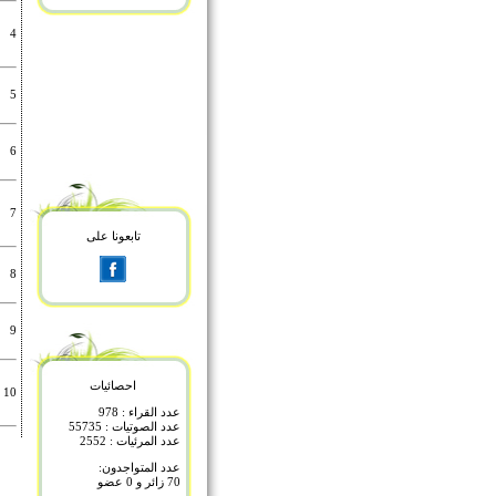
4
5
6
7
تابعونا على
8
9
احصائيات
10
عدد القراء : 978
عدد الصوتيات : 55735
عدد المرئيات : 2552
عدد المتواجدون:
70 زائر و 0 عضو