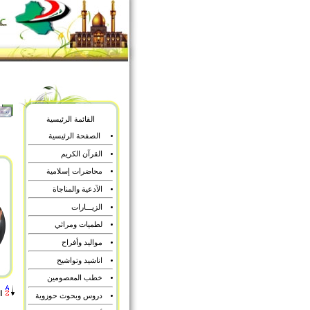
القائمة الرئيسية
الصفحة الرئيسية
القرآن الكريم
محاضرات إسلامية
الآدعية والمناجاة
الزيـــارات
لطميات ومراثي
مواليد وأفراح
اناشيد وتواشيح
خطب المعصومين
ا
دروس وبحوث حوزوية