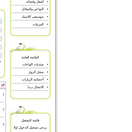
أشعار وقصائد
النواعي والمقاتل
موسيقى كلاسيك
المرئيات
القائمة العامة
منتديات الواحات
سجل الزوار
أحصائية الزيارات
أ
الاتصال بــنـا
1
2
قائمة التشغيل
3
يرجى تسجيل الدخول اولا