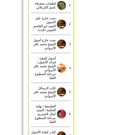
لطميات متفرقة
1
باسم الكربلائي
بحث خارج علم
الاصول
2
السيد ابو القاسم
الخوئي (قده)
بحث خارج أصول
3
الشيخ محمد باقر
الأيرواني
أصول الفقه |
فرائد الأصول |
الشيخ محمد باقر
4
الأيرواني
مرحلة السطوح
العليا
كتاب الرسائل
5
الشيخ محمد باقر
الأيرواني
الفلسفة | نهاية
الحكمة | السيد
6
كمال الحيدري
مرحلة السطوح
العليا
كتاب كفاية الأصول