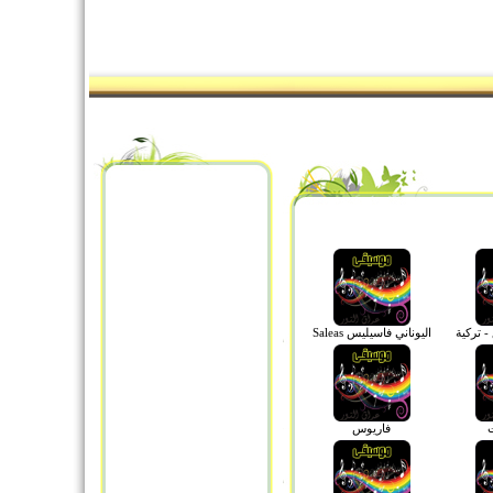
- تركية
اليوناني فاسيليس Saleas
فاريوس