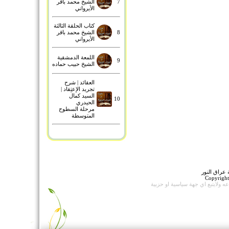
7
الشيخ محمد باقر
الأيرواني
كتاب الحلقة الثالثة
8
الشيخ محمد باقر
الأيرواني
اللمعة الدمشقية
9
الشيخ حبيب حماده
العقائد | شرح
تجريد الإعتِقاد |
السيد كمال
10
الحيدري
مرحلة السطوح
المتوسطة
عراق النور
Copyrigh
اعه
ولايتبع اي جهة سياسية او حزبية