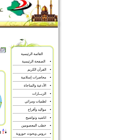
القائمة الرئيسية
الصفحة الرئيسية
القرآن الكريم
محاضرات إسلامية
الآدعية والمناجاة
الزيـــارات
لطميات ومراثي
مواليد وأفراح
اناشيد وتواشيح
خطب المعصومين
ا
دروس وبحوث حوزوية