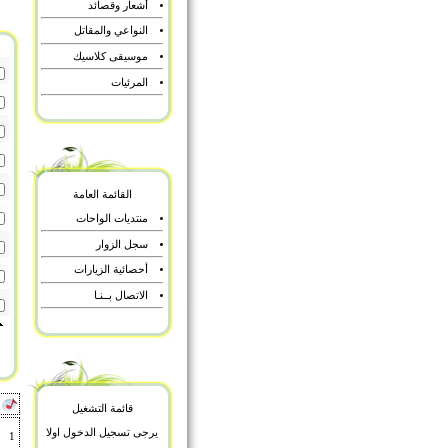
أشعار وقصائد
النواعي والمقاتل
موسيقى كلاسيك
المرئيات
القائمة العامة
منتديات الواحات
سجل الزوار
أحصائية الزيارات
الاتصال بــنـا
أ
قائمة التشغيل
يرجى تسجيل الدخول اولا
1