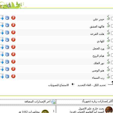
حيدر علي
فاكهة العشق
هلت الفرحه
للهادي
ورد الخجل
هيام الروح
نور الفلك
هنو الوصي
رب السماء
تحديد الكل
-
الغاء التحديد
الاستماع للصوتيات
كثر إصدارات زيارة (شهرياً)
آخر الإصدارات المضافة
بحث خارج علم الاصول
1
السيد ابو القاسم الخوئي (قده)
محاضرات 1442 هـ