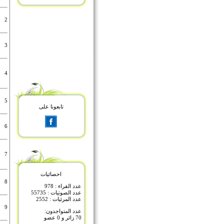
2
3
4
5
تابعونا على
6
7
احصائيات
8
عدد القراء : 978
عدد الصوتيات : 55735
عدد المرئيات : 2552
9
عدد المتواجدون:
70 زائر و 0 عضو