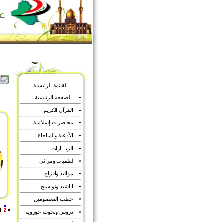
القائمة الرئيسية
الصفحة الرئيسية
القرآن الكريم
محاضرات إسلامية
الآدعية والمناجاة
الزيـــارات
لطميات ومراثي
مواليد وأفراح
اناشيد وتواشيح
خطب المعصومين
ا
دروس وبحوث حوزوية