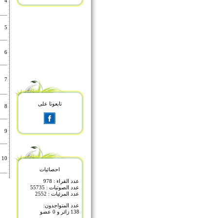
4
5
6
7
تابعونا على
8
9
10
احصائيات
عدد القراء : 978
عدد الصوتيات : 55735
عدد المرئيات : 2552
عدد المتواجدون:
138 زائر و 0 عضو