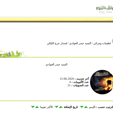
لطميات ومراثي
/
السيد حيدر العوادي
/ إصدار جرح الليالي
السيد حيدر العوادي
آخر تحديث :
2020-06-15
عدد الألبومات :
4
عدد الصوتيات :
21
لترتيب حسب :
الإسم
تاريخ الإضافة
الأكثر تقييما