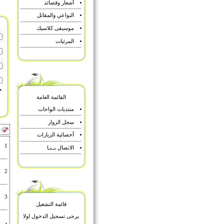
أشعار وقصائد
النواعي والمقاتل
موسيقى كلاسيك
المرئيات
القائمة العامة
منتديات الواحات
سجل الزوار
أ
أحصائية الزيارات
1
الاتصال بــنـا
2
3
قائمة التشغيل
يرجى تسجيل الدخول اولا