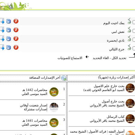
يمك اجيت اليوم
نعش امي
نادي ابحسرة
جرح الليالي
تحديد الكل
-
الغاء التحديد
الاستماع للصوتيات
كثر إصدارات زيارة (شهرياً)
آخر الإصدارات المضافة
بحث خارج علم الاصول
1
السيد ابو القاسم الخوئي (قده)
محاضرات 1442 هـ
السيد موسى العلي
بحث خارج أصول
2
الشيخ محمد باقر الأيرواني
إصدار شعبنت أوقاتي
إصدارات مشتركة
كتاب الرسائل
3
الشيخ محمد باقر الأيرواني
محاضرات 1441 هـ
السيد موسى العلي
أصول الفقه | فرائد الأصول | الشيخ محمد