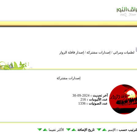
لطميات ومراثي
/
إصدارات مشتركة
/ إصدار قافلة الزوار
إصدارات مشتركة
آخر تحديث :
2024-09-30
عدد الألبومات :
216
عدد الصوتيات :
1336
لترتيب حسب :
الإسم
تاريخ الإضافة
الأكثر تقييما