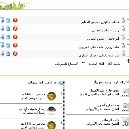
قافله ام البنين - عباس العقابي
زينب - عباس العقابي
ابو فاضل - عباس العقابي
هله بزواري هله - علي الفريجي
من غبت يالوالي - شاكر الساري
تحديد الكل
-
الغاء التحديد
الاستماع للصوتيات
كثر إصدارات زيارة (شهرياً)
آخر الإصدارات المضافة
بحث خارج علم الاصول
1
السيد ابو القاسم الخوئي (قده)
محاضرات 1442 هـ
السيد موسى العلي
بحث خارج أصول
2
الشيخ محمد باقر الأيرواني
إصدار شعبنت أوقاتي
إصدارات مشتركة
كتاب الرسائل
3
الشيخ محمد باقر الأيرواني
محاضرات 1441 هـ
السيد موسى العلي