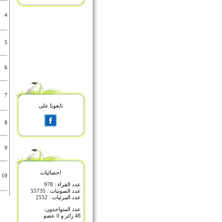
4
5
6
7
تابعونا على
8
9
احصائيات
10
عدد القراء : 978
عدد الصوتيات : 55735
عدد المرئيات : 2552
عدد المتواجدون:
48 زائر و 0 عضو