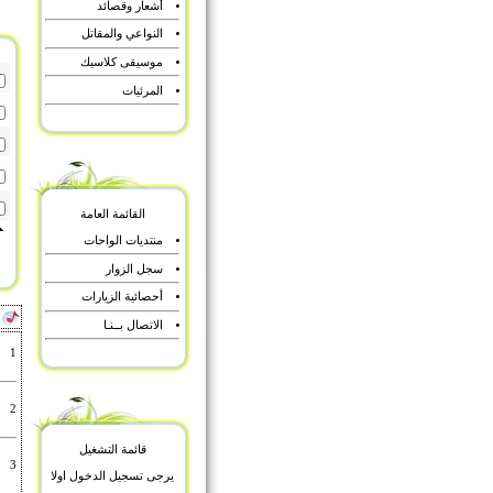
أشعار وقصائد
النواعي والمقاتل
موسيقى كلاسيك
المرئيات
القائمة العامة
منتديات الواحات
سجل الزوار
أحصائية الزيارات
أ
الاتصال بــنـا
1
2
قائمة التشغيل
3
يرجى تسجيل الدخول اولا