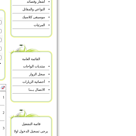
أشعار وقصائد
النواعي والمقاتل
موسيقى كلاسيك
المرئيات
القائمة العامة
منتديات الواحات
سجل الزوار
أحصائية الزيارات
أ
الاتصال بــنـا
1
2
قائمة التشغيل
3
يرجى تسجيل الدخول اولا