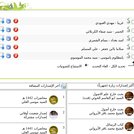
غريبا - مهدي العبودي
الجسر - سيد صفاء الكربلائي
اسد بغداد - بسام الشمري
سلاما ياابن جعفر - علي المسلم
يامظلوم ياموسى - سيد محمد الموسوي
تحديد الكل
-
الغاء التحديد
الاستماع للصوتيات
كثر إصدارات زيارة (شهرياً)
آخر الإصدارات المضافة
بحث خارج علم الاصول
1
السيد ابو القاسم الخوئي (قده)
محاضرات 1442 هـ
السيد موسى العلي
بحث خارج أصول
2
الشيخ محمد باقر الأيرواني
إصدار شعبنت أوقاتي
إصدارات مشتركة
كتاب الرسائل
3
الشيخ محمد باقر الأيرواني
محاضرات 1441 هـ
السيد موسى العلي