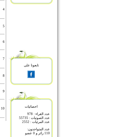
4
5
6
7
تابعونا على
8
9
احصائيات
10
عدد القراء : 978
عدد الصوتيات : 55735
عدد المرئيات : 2552
عدد المتواجدون:
110 زائر و 0 عضو