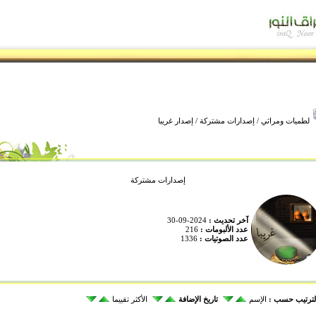
لطميات ومراثي
/
إصدارات مشتركة
/ إصدار غريبا
إصدارات مشتركة
آخر تحديث :
2024-09-30
عدد الألبومات :
216
عدد الصوتيات :
1336
لترتيب حسب :
الإسم
تاريخ الإضافة
الأكثر تقييما