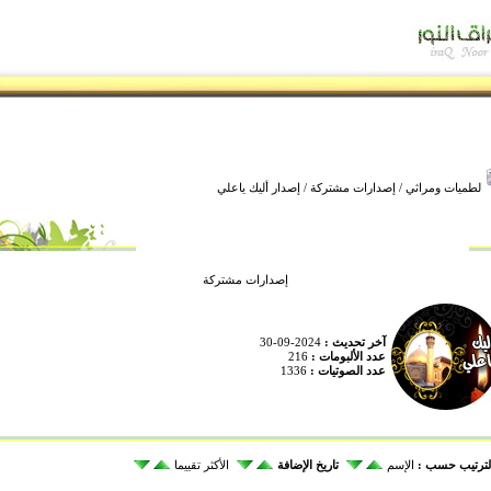
لطميات ومراثي
/
إصدارات مشتركة
/ إصدار أليك ياعلي
إصدارات مشتركة
آخر تحديث :
2024-09-30
عدد الألبومات :
216
عدد الصوتيات :
1336
لترتيب حسب :
الإسم
تاريخ الإضافة
الأكثر تقييما