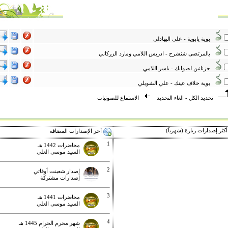
بوية يابوية - علي البهادلي
يالمرتضى شنشرح - ادريس اللامي ومارد الزركاني
حزنانين لصوابك - ياسر اللامي
بوية خلاف عينك - علي الشويلي
تحديد الكل
-
الغاء التحديد
الاستماع للصوتيات
كثر إصدارات زيارة (شهرياً)
آخر الإصدارات المضافة
1
محاضرات 1442 هـ
السيد موسى العلي
2
إصدار شعبنت أوقاتي
إصدارات مشتركة
3
محاضرات 1441 هـ
السيد موسى العلي
4
شهر محرم الحرام 1445 هـ