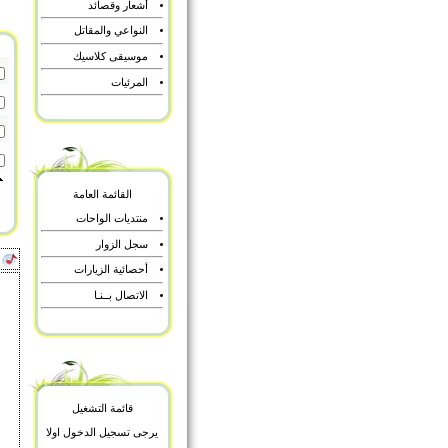
أشعار وقصائد
النواعي والمقاتل
موسيقى كلاسيك
المرئيات
القائمة العامة
منتديات الواحات
سجل الزوار
أ
أحصائية الزيارات
الاتصال بــنـا
قائمة التشغيل
يرجى تسجيل الدخول اولا