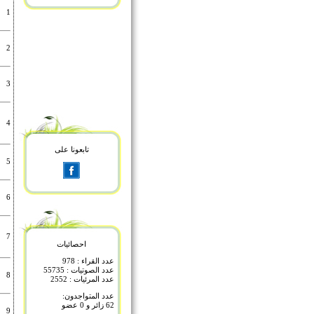
1
2
3
4
تابعونا على
5
6
7
احصائيات
عدد القراء : 978
عدد الصوتيات : 55735
8
عدد المرئيات : 2552
عدد المتواجدون:
62 زائر و 0 عضو
9