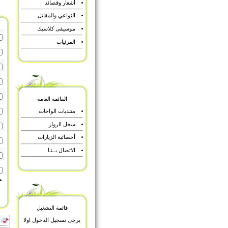
أشعار وقصائد
النواعي والمقاتل
موسيقى كلاسيك
المرئيات
القائمة العامة
منتديات الواحات
سجل الزوار
أحصائية الزيارات
الاتصال بــنـا
قائمة التشغيل
أ
يرجى تسجيل الدخول اولا