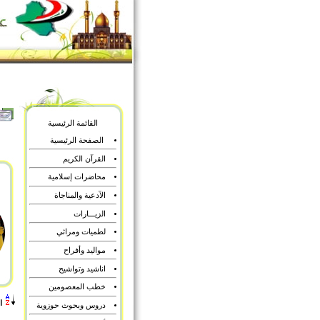
القائمة الرئيسية
الصفحة الرئيسية
القرآن الكريم
محاضرات إسلامية
الآدعية والمناجاة
الزيـــارات
لطميات ومراثي
مواليد وأفراح
اناشيد وتواشيح
خطب المعصومين
ا
دروس وبحوث حوزوية