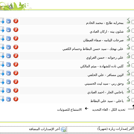
بمحرابه طايح - محمد الخادم
شلون بينه - اركان العبادي
صرخات اليتامه - صفاء العبطان
على نهجك - سيد حسن البطاط وحسام الكعبي
علي رجوانه - حسن الغراوي
كَلبي ناده للشهادة - ميثم المالكي
لاوين مسافر - علي الحلفي
وحق ربي - سيد ليث الحسيني
ياحامي الجار - احمد العبادي
ياعلي - سيد علي البطاط
تحديد الكل
-
الغاء التحديد
الاستماع للصوتيات
كثر إصدارات زيارة (شهرياً)
آخر الإصدارات المضافة