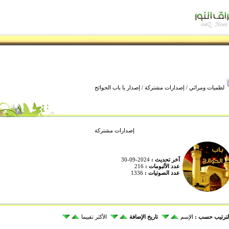
لطميات ومراثي
/
إصدارات مشتركة
/ إصدار يا باب الحوائج
إصدارات مشتركة
آخر تحديث :
2024-09-30
عدد الألبومات :
216
عدد الصوتيات :
1336
لترتيب حسب :
الإسم
تاريخ الإضافة
الأكثر تقييما