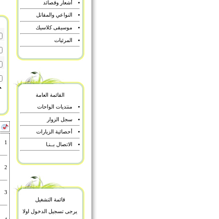
أشعار وقصائد
النواعي والمقاتل
موسيقى كلاسيك
المرئيات
القائمة العامة
منتديات الواحات
سجل الزوار
أ
أحصائية الزيارات
1
الاتصال بــنـا
2
3
قائمة التشغيل
يرجى تسجيل الدخول اولا