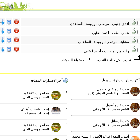
افدي جفيني - مرتضى ابو يوسف الساعدي
شباب الطف - أحمد العتابي
مشاية - مرتضى ابو يوسف الساعدي
والله من المصايب - أحمد العتابي
تحديد الكل
-
الغاء التحديد
الاستماع للصوتيات
كثر إصدارات زيارة (شهرياً)
آخر الإصدارات المضافة
بحث خارج علم الاصول
1
السيد ابو القاسم الخوئي (قده)
محاضرات 1442 هـ
السيد موسى العلي
بحث خارج أصول
2
الشيخ محمد باقر الأيرواني
إصدار شعبنت أوقاتي
إصدارات مشتركة
كتاب الرسائل
3
الشيخ محمد باقر الأيرواني
محاضرات 1441 هـ
السيد موسى العلي
أصول الفقه | فرائد الأصول | الشيخ محمد