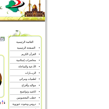
القائمة الرئيسية
الصفحة الرئيسية
القرآن الكريم
محاضرات إسلامية
الآدعية والمناجاة
الزيـــارات
لطميات ومراثي
مواليد وأفراح
اناشيد وتواشيح
خطب المعصومين
ا
دروس وبحوث حوزوية