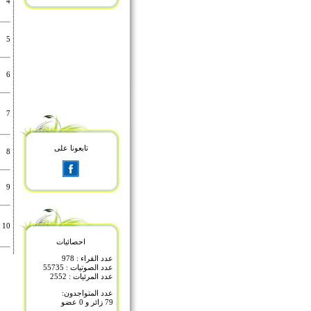
4
5
6
7
تابعونا على
8
9
10
احصائيات
عدد القراء : 978
عدد الصوتيات : 55735
عدد المرئيات : 2552
عدد المتواجدون:
79 زائر و 0 عضو