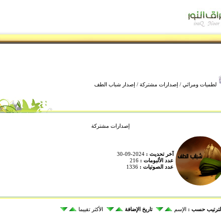
لطميات ومراثي
/
إصدارات مشتركة
/ إصدار شباب الطف
إصدارات مشتركة
آخر تحديث :
2024-09-30
عدد الألبومات :
216
عدد الصوتيات :
1336
لترتيب حسب :
الإسم
تاريخ الإضافة
الأكثر تقييما