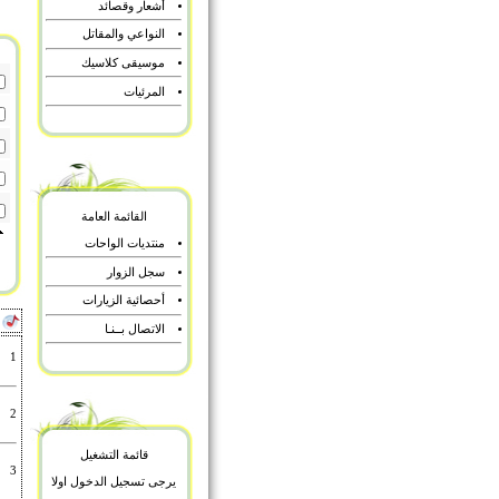
أشعار وقصائد
النواعي والمقاتل
موسيقى كلاسيك
المرئيات
القائمة العامة
منتديات الواحات
سجل الزوار
أحصائية الزيارات
أ
الاتصال بــنـا
1
2
قائمة التشغيل
3
يرجى تسجيل الدخول اولا