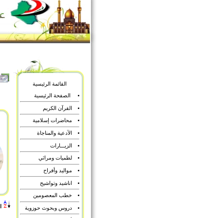
القائمة الرئيسية
الصفحة الرئيسية
القرآن الكريم
محاضرات إسلامية
الآدعية والمناجاة
الزيـــارات
لطميات ومراثي
مواليد وأفراح
اناشيد وتواشيح
خطب المعصومين
ا
دروس وبحوث حوزوية