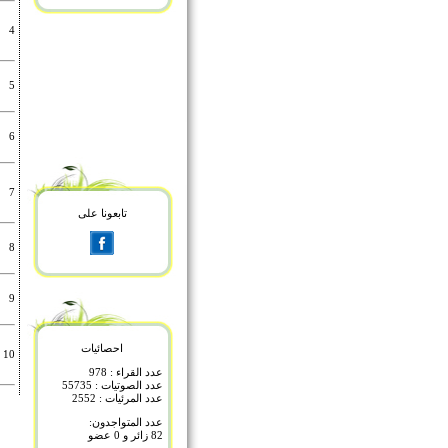
4
5
6
7
تابعونا على
8
9
احصائيات
10
عدد القراء : 978
عدد الصوتيات : 55735
عدد المرئيات : 2552
عدد المتواجدون:
82 زائر و 0 عضو