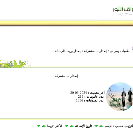
لطميات ومراثي
/
إصدارات مشتركة
/ إصدار وريث الرسالة
إصدارات مشتركة
آخر تحديث :
2024-09-30
عدد الألبومات :
216
عدد الصوتيات :
1336
لترتيب حسب :
الإسم
تاريخ الإضافة
الأكثر تقييما