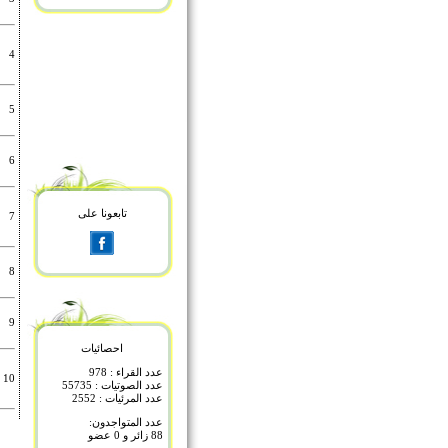
4
5
6
تابعونا على
7
8
9
احصائيات
عدد القراء : 978
10
عدد الصوتيات : 55735
عدد المرئيات : 2552
عدد المتواجدون:
88 زائر و 0 عضو