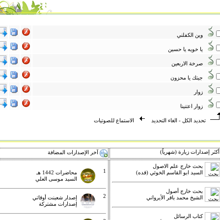
وين الكفلني
يا خويه يا حسين
صرخة الاربعين
جيتك يا محزون
زوار
زوار اعتنينا
تحديد الكل
-
الغاء التحديد
الاستماع للصوتيات
كثر إصدارات زيارة (شهرياً)
آخر الإصدارات المضافة
بحث خارج علم الاصول
1
السيد ابو القاسم الخوئي (قده)
محاضرات 1442 هـ
السيد موسى العلي
بحث خارج أصول
2
الشيخ محمد باقر الأيرواني
إصدار شعبنت أوقاتي
إصدارات مشتركة
كتاب الرسائل