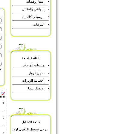
أشعار وقصائد
النواعي والمقاتل
موسيقى كلاسيك
المرئيات
القائمة العامة
منتديات الواحات
سجل الزوار
أحصائية الزيارات
الاتصال بــنـا
أ
1
2
قائمة التشغيل
يرجى تسجيل الدخول اولا
3