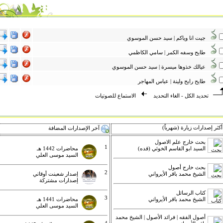
جيت انا وياكم | سيد حسن الموسوي
طايح وسفه الكمر | سامي الكاظمي
عيالك خذوها ميسرة | سيد حسن الموسوي
طايح رايح ولينة | عباس المهاجر
تحديد الكل
-
الغاء التحديد
الاستماع للصوتيات
كثر إصدارات زيارة (شهرياً)
آخر الإصدارات المضافة
بحث خارج علم الاصول
1
السيد ابو القاسم الخوئي (قده)
محاضرات 1442 هـ
السيد موسى العلي
بحث خارج أصول
2
الشيخ محمد باقر الأيرواني
إصدار شعبنت أوقاتي
إصدارات مشتركة
كتاب الرسائل
3
الشيخ محمد باقر الأيرواني
محاضرات 1441 هـ
السيد موسى العلي
أصول الفقه | فرائد الأصول | الشيخ محمد