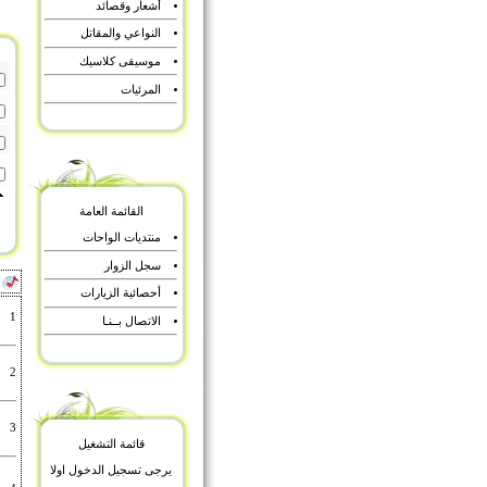
أشعار وقصائد
النواعي والمقاتل
موسيقى كلاسيك
المرئيات
القائمة العامة
منتديات الواحات
سجل الزوار
أ
أحصائية الزيارات
1
الاتصال بــنـا
2
3
قائمة التشغيل
يرجى تسجيل الدخول اولا