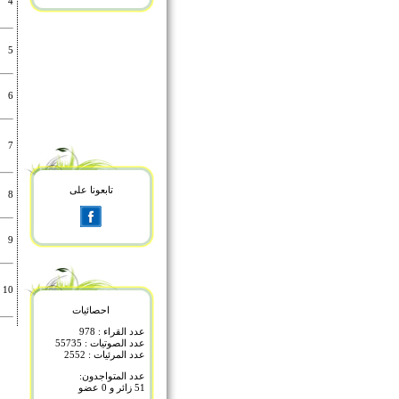
4
5
6
7
تابعونا على
8
9
10
احصائيات
عدد القراء : 978
عدد الصوتيات : 55735
عدد المرئيات : 2552
عدد المتواجدون:
51 زائر و 0 عضو