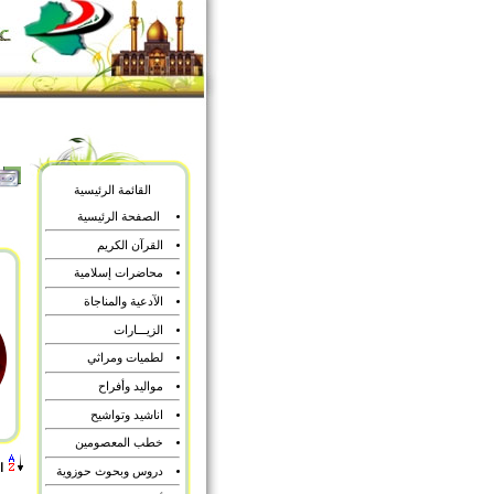
القائمة الرئيسية
الصفحة الرئيسية
القرآن الكريم
محاضرات إسلامية
الآدعية والمناجاة
الزيـــارات
لطميات ومراثي
مواليد وأفراح
اناشيد وتواشيح
خطب المعصومين
ا
دروس وبحوث حوزوية