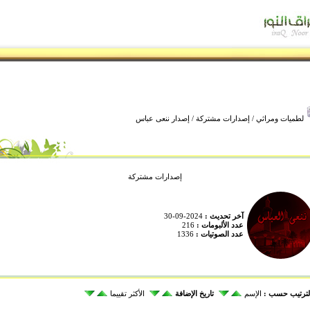
لطميات ومراثي
/
إصدارات مشتركة
/ إصدار ننعى عباس
إصدارات مشتركة
آخر تحديث :
2024-09-30
عدد الألبومات :
216
عدد الصوتيات :
1336
لترتيب حسب :
الإسم
تاريخ الإضافة
الأكثر تقييما