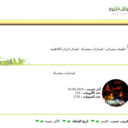
لطميات ومراثي
/
إصدارات مشتركة
/ إصدار احزان الكاظمية
إصدارات مشتركة
آخر تحديث :
2024-09-30
عدد الألبومات :
216
عدد الصوتيات :
1336
لترتيب حسب :
الإسم
تاريخ الإضافة
الأكثر تقييما