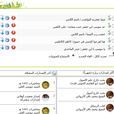
شما تفجرنه النواصب | باسم اللامي
عد موسى ابن جعفر جيت مشايه | علي الكعبي
غضب رب السما | باسم اللامي
هيا اهرعوا للجسر في جموع | كاظم الكاظمي
يا موسى يا ابن جعفر | حيدر الماجدي
تحديد الكل
-
الغاء التحديد
الاستماع للصوتيات
كثر إصدارات زيارة (شهرياً)
آخر الإصدارات المضافة
بحث خارج علم الاصول
1
السيد ابو القاسم الخوئي (قده)
محاضرات 1442 هـ
السيد موسى العلي
بحث خارج أصول
2
الشيخ محمد باقر الأيرواني
إصدار شعبنت أوقاتي
إصدارات مشتركة
كتاب الرسائل
3
الشيخ محمد باقر الأيرواني
محاضرات 1441 هـ
السيد موسى العلي