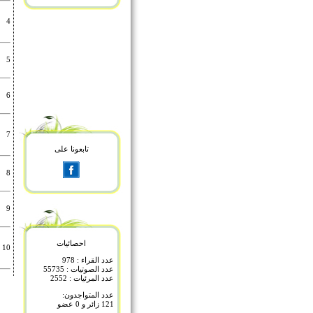
4
5
6
7
تابعونا على
8
9
احصائيات
10
عدد القراء : 978
عدد الصوتيات : 55735
عدد المرئيات : 2552
عدد المتواجدون:
121 زائر و 0 عضو