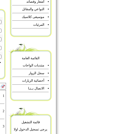
أشعار وقصائد
النواعي والمقاتل
موسيقى كلاسيك
المرئيات
القائمة العامة
منتديات الواحات
سجل الزوار
أحصائية الزيارات
أ
الاتصال بــنـا
1
2
قائمة التشغيل
3
يرجى تسجيل الدخول اولا