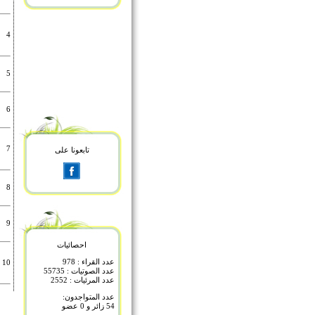
4
5
6
7
تابعونا على
8
9
احصائيات
عدد القراء : 978
10
عدد الصوتيات : 55735
عدد المرئيات : 2552
عدد المتواجدون:
54 زائر و 0 عضو