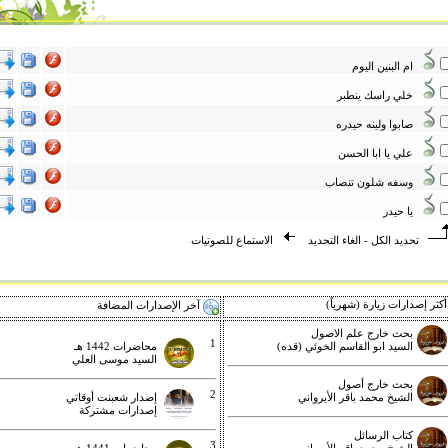
ام البنين اليوم
خلي راسك ينطبر
صابوا ولينه حيدره
علي يا ابا الحسن
وسفه شلون تنصاب
يا حيدر
تحديد الكل
-
الغاء التحديد
الاستماع للصوتيات
كثر إصدارات زيارة (شهرياً)
آخر الإصدارات المضافة
بحث خارج علم الاصول
1
السيد ابو القاسم الخوئي (قده)
محاضرات 1442 هـ
السيد موسى العلي
بحث خارج أصول
2
الشيخ محمد باقر الأيرواني
إصدار شعبنت أوقاتي
إصدارات مشتركة
كتاب الرسائل
3