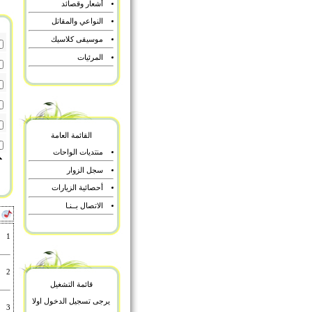
أشعار وقصائد
النواعي والمقاتل
موسيقى كلاسيك
المرئيات
القائمة العامة
منتديات الواحات
سجل الزوار
أحصائية الزيارات
الاتصال بــنـا
أ
1
2
قائمة التشغيل
يرجى تسجيل الدخول اولا
3