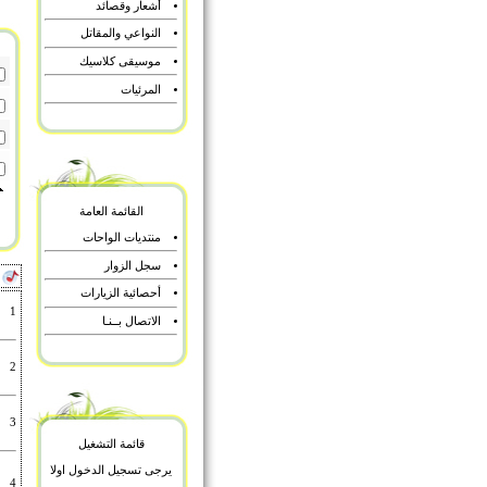
أشعار وقصائد
النواعي والمقاتل
موسيقى كلاسيك
المرئيات
القائمة العامة
منتديات الواحات
سجل الزوار
أ
أحصائية الزيارات
1
الاتصال بــنـا
2
3
قائمة التشغيل
يرجى تسجيل الدخول اولا
4