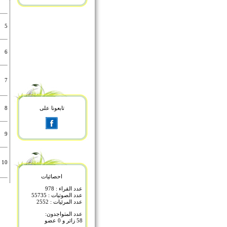
5
6
7
تابعونا على
8
9
10
احصائيات
عدد القراء : 978
عدد الصوتيات : 55735
عدد المرئيات : 2552
عدد المتواجدون:
58 زائر و 0 عضو