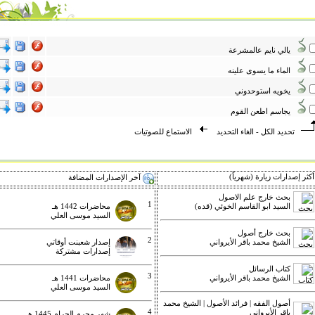
يالي نايم عالمشرعة
الماء ما يسوى علينه
يخويه استوحدوني
يجاسم اطعن القوم
تحديد الكل
-
الغاء التحديد
الاستماع للصوتيات
كثر إصدارات زيارة (شهرياً)
آخر الإصدارات المضافة
بحث خارج علم الاصول
1
السيد ابو القاسم الخوئي (قده)
محاضرات 1442 هـ
السيد موسى العلي
بحث خارج أصول
2
الشيخ محمد باقر الأيرواني
إصدار شعبنت أوقاتي
إصدارات مشتركة
كتاب الرسائل
3
الشيخ محمد باقر الأيرواني
محاضرات 1441 هـ
السيد موسى العلي
أصول الفقه | فرائد الأصول | الشيخ محمد
4
باقر الأيرواني
شهر محرم الحرام 1445 هـ