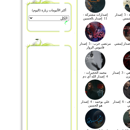
المعاصي والطاعات ؟
هل سمعت بجزيرة الأفاعي
بالقرب من البرتغال ؟
أكثر الألبومات زيارة (اليوم)
هل زرت الله في بيته ؟
إصدارات مشتركة - 5 إصدار
إصدارات مشتركة -
هل تطعيم كوفيد 19 يفطر
شمس
11 إصدار بالحسين
؟
هل الله تعالى ينزل في
الثلث الأخير من الليل ؟
هل الله تعالى يفكر ؟
هل الله تعالى شئ
هل الحبر يمنع من صحة
مرتضى حرب - 5 إصدار
الوضوء ؟
قاموس الزوار
هل الاحتلام يبطل الصيام ؟
هل أتحاسب إذا المرجع
طلع مخطئ يوم القيامة
هذا مو حجاب
نية صيام شهر رمضان
نفي حد التشبيه والتعطيل
أحمد الفتلاوي النجفي - 3 إصدار
محمد الحجيرات -
عن الله تعالى
زن
4 إصدار الله أي دم
موقف رأيته في المطار
مو مقتنع إن الأغانى حرام
والحجاب واجب
من خلق الله تعالى ؟
معني كلمة سامدون
معنى وقولوا حطة
الشيخ حسين الاكرف - 6 إصدار
علي بوحمد - 4 إصدار
ي
هو الحسين
معنى وتأكلون التراث أكلاً
لماً
معنى واسمع غير مسمع ليا
بألسنتهم
معنى نزاعة للشوى
معنى مزدجر