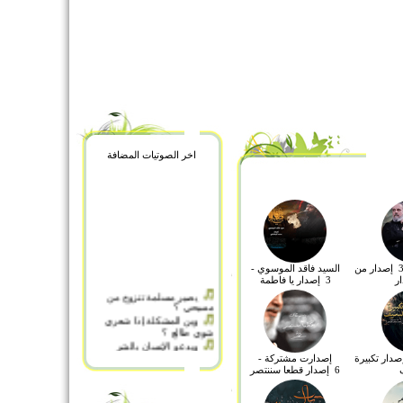
اخر الصوتيات المضافة
باسم الكربلائي - 3 إصدار من
السيد فاقد الموسوي -
ار
3 إصدار يا فاطمة
يصير مسلمة تتزوج من
مسيحي ؟
وين المشكلة إذا شعري
شوي طالع ؟
ويدعو الإنسان بالشر
ولدى يسأل أين الله تعالى ؟
 البياتي - 3 إصدار تكبيرة
إصدارت مشتركة -
وطفقا يخصفان
6 إصدار قطعا سننتصر
والله ما كان يصرف علي
هل نحن مجبورين على