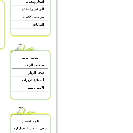
أشعار وقصائد
النواعي والمقاتل
موسيقى كلاسيك
المرئيات
القائمة العامة
منتديات الواحات
سجل الزوار
أحصائية الزيارات
الاتصال بــنـا
قائمة التشغيل
يرجى تسجيل الدخول اولا