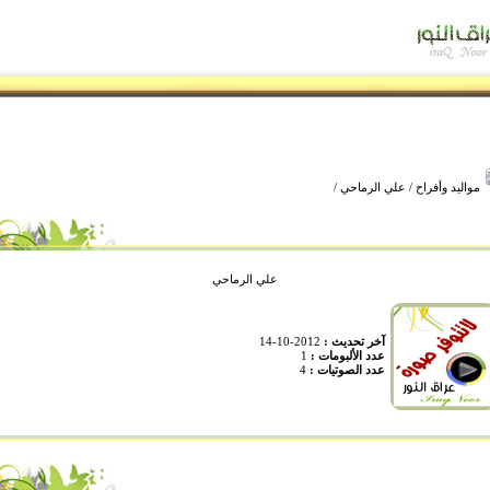
مواليد وأفراح
/
علي الرماحي
/
علي الرماحي
آخر تحديث :
2012-10-14
عدد الألبومات :
1
عدد الصوتيات :
4