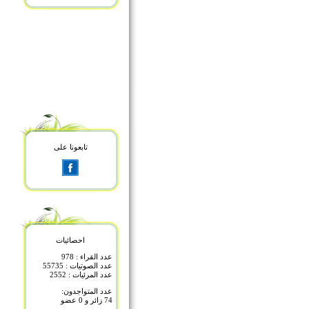
تابعونا على
احصائيات
عدد القراء : 978
عدد الصوتيات : 55735
عدد المرئيات : 2552
عدد المتواجدون:
74 زائر و 0 عضو