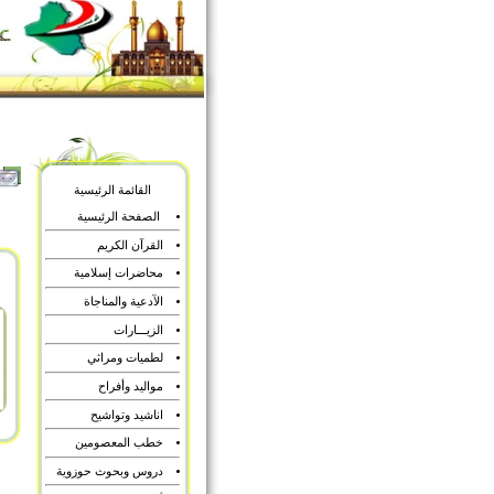
القائمة الرئيسية
الصفحة الرئيسية
القرآن الكريم
محاضرات إسلامية
الآدعية والمناجاة
الزيـــارات
لطميات ومراثي
مواليد وأفراح
اناشيد وتواشيح
خطب المعصومين
دروس وبحوث حوزوية