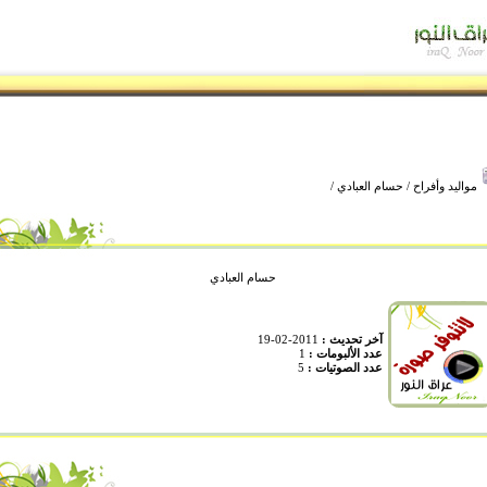
مواليد وأفراح
/
حسام العبادي
/
حسام العبادي
آخر تحديث :
2011-02-19
عدد الألبومات :
1
عدد الصوتيات :
5