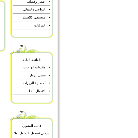
أشعار وقصائد
النواعي والمقاتل
موسيقى كلاسيك
المرئيات
القائمة العامة
منتديات الواحات
سجل الزوار
أحصائية الزيارات
الاتصال بــنـا
قائمة التشغيل
يرجى تسجيل الدخول اولا