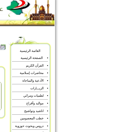
القائمة الرئيسية
الصفحة الرئيسية
القرآن الكريم
محاضرات إسلامية
الآدعية والمناجاة
الزيـــارات
لطميات ومراثي
مواليد وأفراح
اناشيد وتواشيح
خطب المعصومين
دروس وبحوث حوزوية