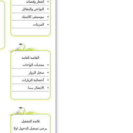
أشعار وقصائد
النواعي والمقاتل
موسيقى كلاسيك
المرئيات
القائمة العامة
منتديات الواحات
سجل الزوار
أحصائية الزيارات
الاتصال بــنـا
قائمة التشغيل
يرجى تسجيل الدخول اولا