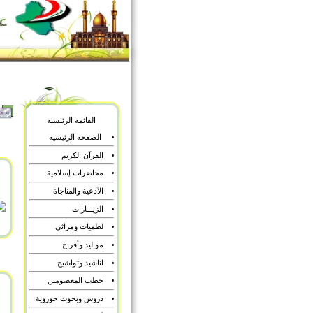
القائمة الرئيسية
الصفحة الرئيسية
القرآن الكريم
محاضرات إسلامية
الآدعية والمناجاة
الزيـــارات
لطميات ومراثي
مواليد وأفراح
اناشيد وتواشيح
خطب المعصومين
دروس وبحوث حوزوية