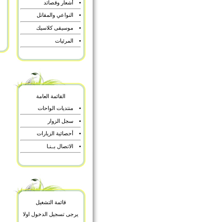
أشعار وقصائد
النواعي والمقاتل
موسيقى كلاسيك
المرئيات
القائمة العامة
منتديات الواحات
سجل الزوار
أحصائية الزيارات
الاتصال بــنـا
قائمة التشغيل
يرجى تسجيل الدخول اولا