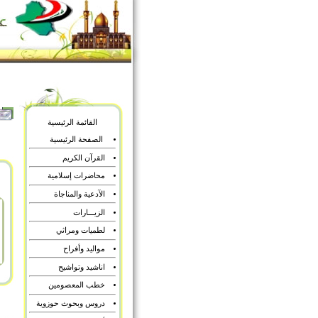
القائمة الرئيسية
الصفحة الرئيسية
القرآن الكريم
محاضرات إسلامية
الآدعية والمناجاة
الزيـــارات
لطميات ومراثي
مواليد وأفراح
اناشيد وتواشيح
خطب المعصومين
دروس وبحوث حوزوية