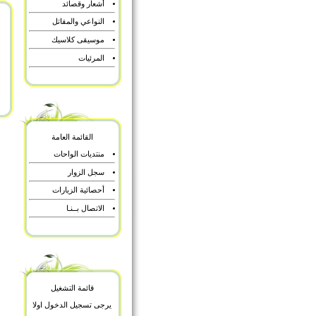
أشعار وقصائد
النواعي والمقاتل
موسيقى كلاسيك
المرئيات
القائمة العامة
منتديات الواحات
سجل الزوار
أحصائية الزيارات
الاتصال بــنـا
قائمة التشغيل
يرجى تسجيل الدخول اولا