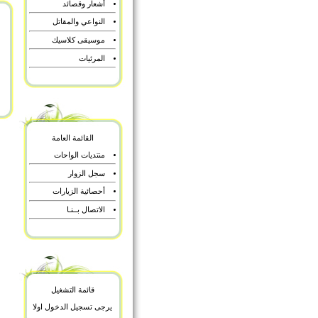
أشعار وقصائد
النواعي والمقاتل
موسيقى كلاسيك
المرئيات
القائمة العامة
منتديات الواحات
سجل الزوار
أحصائية الزيارات
الاتصال بــنـا
قائمة التشغيل
يرجى تسجيل الدخول اولا