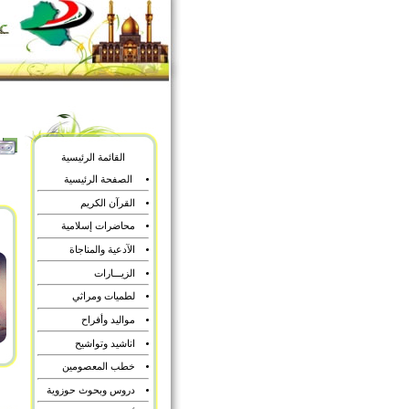
القائمة الرئيسية
الصفحة الرئيسية
القرآن الكريم
محاضرات إسلامية
الآدعية والمناجاة
الزيـــارات
لطميات ومراثي
مواليد وأفراح
اناشيد وتواشيح
خطب المعصومين
دروس وبحوث حوزوية